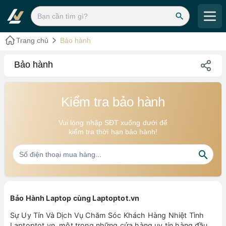
Trang chủ
Bảo hành
Bảo hành
Kiểm tra bảo hành
Vui lòng nhập SĐT xuống dưới để
kiểm tra thời hạn bảo hành!
Bảo Hành Laptop cùng Laptoptot.vn
Sự Uy Tín Và Dịch Vụ Chăm Sóc Khách Hàng Nhiệt Tình
Laptoptot.vn, một trong những cửa hàng uy tín hàng đầu