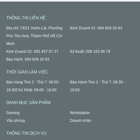
THÔNG TIN LIÊN HỆ
Địa chỉ: 74/21 Vườn Lài, Phường
Kinh Doanh 01: 094 609 30 93
Phú Thọ Hoà, Thành Phố Hồ Chí
Minh
Kinh Doanh 02: 093 457 07 37
Kỹ thuật: 098 183 96 79
Bảo hành: 094 609 30 93
THỜI GIAN LÀM VIỆC
Bán hàng:
Thứ 2 - Thứ 7: 08:00 -
Bảo Hành:
Thứ 2 - Thứ 7: 08:30 -
19:30
Chủ Nhật: 09:00 - 16:00
18:00
DANH MỤC SẢN PHẨM
Gaming
Workstation
Văn phòng
Doanh nhân
THÔNG TIN DỊCH VỤ