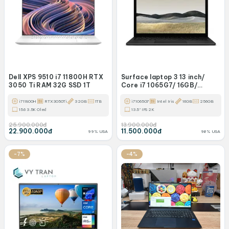
Dell XPS 9510 i7 11800H RTX
Surface laptop 3 13 inch/
3050 Ti RAM 32G SSD 1T
Core i7 1065G7/ 16GB/
256GB/ 2K Touch
i7 11800H
RTX3050Ti
32GB
1TB
i7 1065G7
Intel Iris
16GB
256GB
15.6 3.5K Oled
13.5" IPS 2K
25.900.000đ
13.900.000đ
22.900.000đ
11.500.000đ
99% USA
98% USA
-7%
-4%