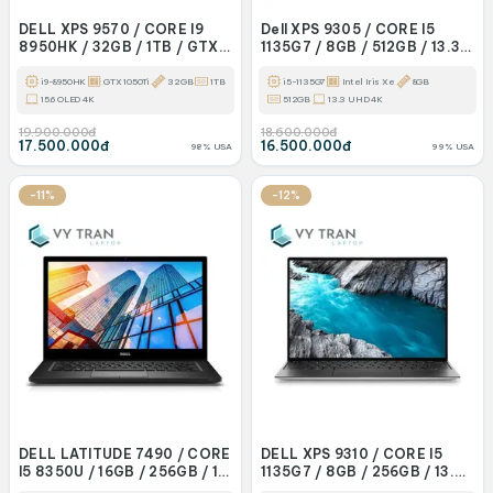
DELL XPS 9570 / CORE I9
Dell XPS 9305 / CORE I5
8950HK / 32GB / 1TB / GTX
1135G7 / 8GB / 512GB / 13.3
1050TI
UHD 4K
i9-8950HK
GTX 1050Ti
32GB
1TB
i5-1135G7
Intel Iris Xe
8GB
15.6 OLED 4K
512GB
13.3 UHD 4K
19.900.000đ
18.600.000đ
17.500.000đ
16.500.000đ
98% USA
99% USA
-11%
-12%
DELL LATITUDE 7490 / CORE
DELL XPS 9310 / CORE I5
I5 8350U / 16GB / 256GB / 14
1135G7 / 8GB / 256GB / 13.4
FHD
FHD