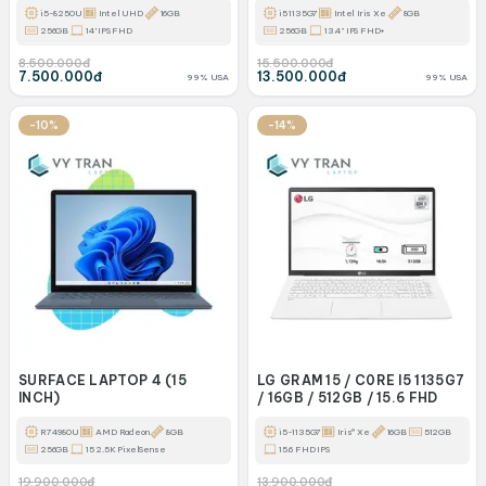
i5-8250U
Intel UHD
16GB
i5 1135G7
Intel Iris Xe
8GB
256GB
14'' IPS FHD
256GB
13.4" IPS FHD+
8.500.000đ
15.500.000đ
7.500.000đ
13.500.000đ
99% USA
99% USA
-10%
-14%
SURFACE LAPTOP 4 (15
LG GRAM 15 / C0RE I5 1135G7
INCH)
/ 16GB / 512GB / 15.6 FHD
R7 4980U
AMD Radeon
8GB
i5-1135G7
Iris® Xe
16GB
512GB
256GB
15 2.5K PixelSense
15.6 FHD IPS
19.900.000đ
13.900.000đ