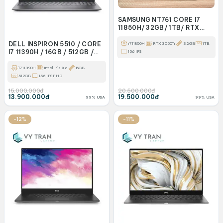
SAMSUNG NT761 CORE I7
11850H/ 32GB/ 1TB/ RTX
3050TI/ 15.6 FHD
DELL INSPIRON 5510 / CORE
i7 11850H
RTX 3050Ti
32GB
1TB
I7 11390H / 16GB / 512GB /
15.6 IPS
15.6 FHD
i7 11390H
Intel Iris Xe
16GB
512GB
15.6 IPS FHD
15.000.000đ
20.500.000đ
13.900.000đ
19.500.000đ
99% USA
99% USA
-12%
-11%