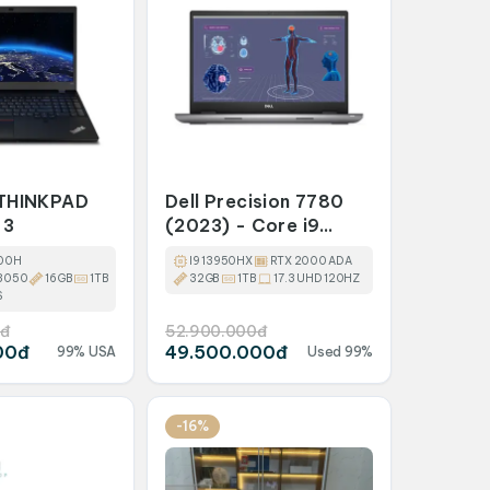
THINKPAD
Dell Precision 7780
 3
(2023) - Core i9
13950HX 32GB 1TB
800H
I9 13950HX
RTX 2000 ADA
17.3 UHD 4K 120HZ
 3050
16GB
1TB
32GB
1TB
17.3 UHD 120HZ
RTX 2000 ADA
S
đ
52.900.000đ
00đ
49.500.000đ
99% USA
Used 99%
-16%