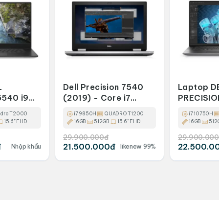
L
Dell Precision 7540
Laptop D
5540 i9
(2019) - Core i7
PRECISIO
 32GB
9850H 16GB 512GB
10750H/ 
dro T2000
i7 9850H
QUADRO T1200
i7 10750H
T2000
15,6inch
SSD 512G
15.6" FHD
16GB
512GB
15.6" FHD
16GB
512
29.900.000đ
29.900.000
đ
21.500.000đ
22.500.0
Nhập khẩu
likenew 99%