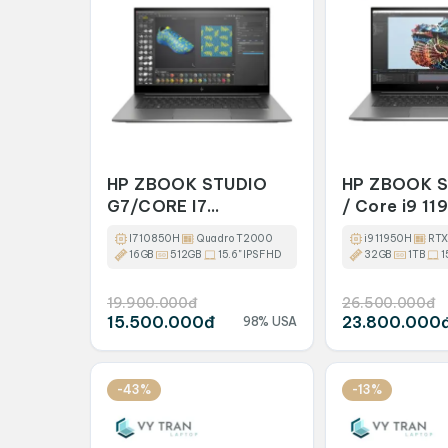
HP ZBOOK STUDIO
HP ZBOOK S
G7/CORE I7
/ Core i9 11
10850H/16GB/512GB/15.6
32GB / 1TB 
I7 10850H
Quadro T2000
i9 11950H
RTX
FHD/ T2000
A2000 / 15.
16GB
512GB
15.6" IPS FHD
32GB
1TB
1
19.900.000đ
26.500.000đ
15.500.000đ
23.800.000
98% USA
-43%
-13%