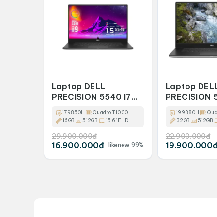
Laptop DELL
Laptop DEL
PRECISION 5540 I7
PRECISION 
9850H/ 16GB/ 512GB
9880H RAM
i7 9850H
Quadro T1000
i9 9880H
Qua
SSD 512GB 
16GB
512GB
15.6" FHD
32GB
512GB
29.900.000đ
22.900.000đ
16.900.000đ
19.900.000
likenew 99%