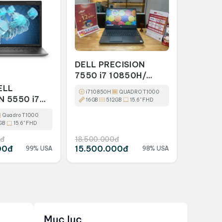
DELL PRECISION
7550 i7 10850H/
16GB/ 512GB/ 15.6
ELL
i7 10850H
QUADRO T1000
FHD/ Quadro T1000
N 5550 i7
16GB
512GB
15.6" FHD
RAM 16GB/
Quadro T1000
B
GB
15.6" FHD
đ
18.500.000đ
00đ
15.500.000đ
99% USA
98% USA
Mục lục