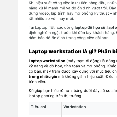
Khi hiệu suất công việc là ưu tiên hàng đầu, nhữ
năng xử lý mạnh mẽ và độ ổn định vượt trội. Đây
dựng video, lập trình hay mô phỏng kỹ thuật – n
rất nhiều so với máy mới.
Tại Laptop Tốt, các dòng
laptop đồ họa cũ, lapt
định nghiêm ngặt trước khi đến tay khách hàng. Đ
đảm bảo độ ổn định trong công việc dài hạn.
Laptop workstation là gì? Phân b
Laptop
workstation
(máy trạm di động) là dòng m
kỳ nặng về đồ họa, tính toán và mô phỏng. Khác 
cơ bản, máy trạm được xây dựng với mục tiêu ch
trong nhiều giờ
mà không giảm hiệu suất. Điều nà
trình viên.
Để giúp bạn hiểu rõ hơn, bảng dưới đây sẽ so sán
laptop gaming trên thị trường.
Tiêu chí
Workstation