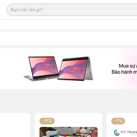
-17%
-7%