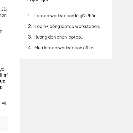
 3D,
 hơn
1
.
Laptop workstation là gì? Phân
biệt với laptop thường &amp;
2
.
Top 5+ dòng laptop workstation
laptop gaming
ểm
cũ xách tay đáng mua hiện nay
3
.
Hướng dẫn chọn laptop
workstation cũ phù hợp
4
.
Mua laptop workstation cũ tại
Laptop Tốt: 10 Năm Uy Tín &amp;
Chất Lượng Chuẩn Mỹ
cực
 trí
tục
ập
g
và