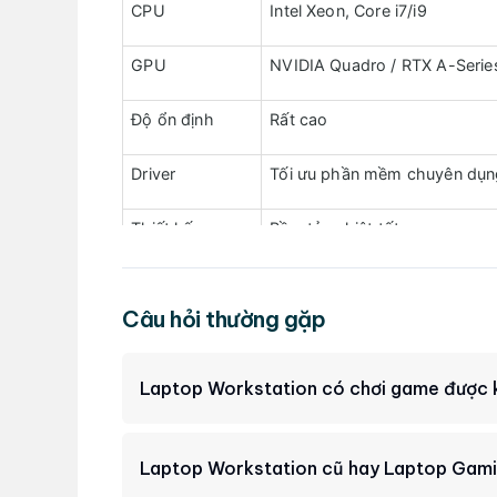
CPU
Intel Xeon, Core i7/i9
GPU
NVIDIA Quadro / RTX A-Serie
Độ ổn định
Rất cao
Driver
Tối ưu phần mềm chuyên dụn
Thiết kế
Bền, tản nhiệt tốt
Mục đích
Công việc chuyên môn
Câu hỏi thường gặp
Điểm khác biệt lớn nhất nằm ở phần cứng chuyên
Intel Core thông thường để tăng độ ổn định và 
Laptop Workstation có chơi game được
hay RTX Ada Series được tối ưu về driver để
tươn
SolidWorks, hay Adobe Premiere.
Việc sử dụng R
dự án quan trọng.
Laptop Workstation cũ hay Laptop Gam
Top 5+ dòng laptop workstation 