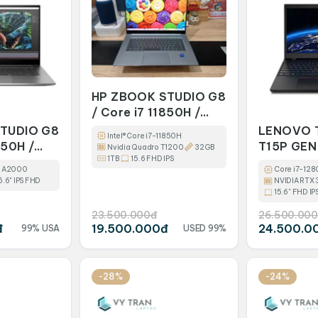
HP ZBOOK STUDIO G8
/ Core i7 11850H /
32GB / 1TB / Quadro
TUDIO G8
LENOVO 
Intel® Core i7-11850H
T1200 / 15.6 FHD
950H /
T15P GEN
Nvidia Quadro T1200
32GB
1TB
15.6 FHD IPS
/ RTX
 A2000
Core i7-12
6 FHD
5.6" IPS FHD
NVIDIA RTX
15.6" FHD IP
23.500.000đ
26.500.000
đ
19.500.000đ
24.500.0
99% USA
USED 99%
-28%
-24%