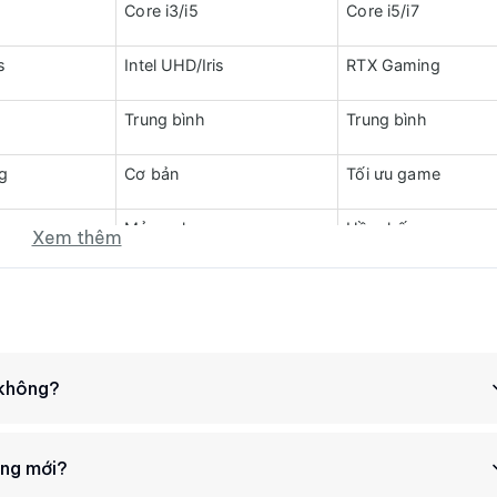
Core i3/i5
Core i5/i7
s
Intel UHD/Iris
RTX Gaming
Trung bình
Trung bình
g
Cơ bản
Tối ưu game
Mỏng nhẹ
Hầm hố
Xem thêm
Văn phòng
Giải trí
 biệt. Các dòng máy trạm thường sử dụng CPU Intel Xeon thay vì
khả năng tính toán. Đặc biệt, GPU chuyên dụng như NVIDIA Quadr
 không?
g thích tốt nhất với các phần mềm chuyên nghiệp như AutoCA
AM ECC còn giúp giảm lỗi dữ liệu, tăng độ tin cậy khi thực hiện 
ing mới?
cũ xách tay đáng mua hiện nay