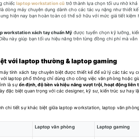
ng chiếc
laptop workstation cũ
trở thành lựa chọn tối ưu nhờ khả
 là dòng máy chuyên dụng dành cho các tác vụ nặng như thiết kế
hưng hiện nay bạn hoàn toàn có thể sở hữu với mức giá tiết kiệm
op workstation xách tay chuẩn Mỹ
được tuyển chọn kỹ lưỡng, ki
iều này giúp bạn tối ưu hiệu năng trên từng đồng chi phí mà vẫn
iệt với laptop thường & laptop gaming
áy tính xách tay chuyên biệt được thiết kế để xử lý các tác vụ 
với laptop phổ thông chỉ dùng cho công việc văn phòng hoặc giải
ính là sự
ổn định, độ bền và hiệu năng vượt trội, hoạt động liên 
y đặc biệt quan trọng với các designer, kỹ sư, kiến trúc sư hay l
h chi tiết sự khác biệt giữa laptop workstation,
laptop văn phòn
Laptop văn phòng
Laptop gaming