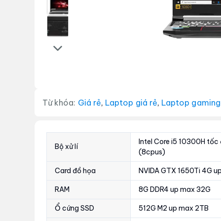
Từ khóa:
Giá rẻ
,
Laptop giá rẻ
,
Laptop gaming
Intel Core i5 10300H tốc
Bộ xử lí
(8cpus)
Card đồ họa
NVIDA GTX 1650Ti 4G up
RAM
8G DDR4 up max 32G
Ổ cứng SSD
512G M2 up max 2TB