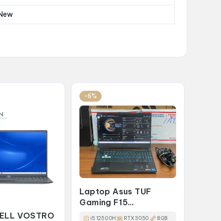
eNew
-6%
Laptop Asus TUF
Gaming F15
FX507ZC4-HN074W
DELL VOSTRO
i5 12500H
RTX 3050
8GB