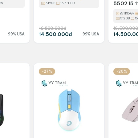
IS XE /
5502 I5 
PS
512GB
15.6" FHD
8GB SSD
i5 1135G7
512GB
1
16.800.000đ
16.500.00
14.500.000đ
14.500.0
99% USA
99% USA
-27%
-20%