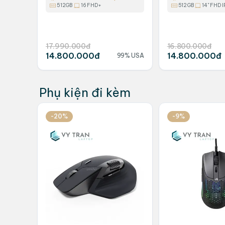
UHD/ 16 inch
SSD/ INTEL IR
512GB
16 FHD+
512GB
14" FHD I
14 FHD
17.990.000đ
16.800.000đ
14.800.000đ
14.800.000đ
99% USA
Phụ kiện đi kèm
-20%
-9%