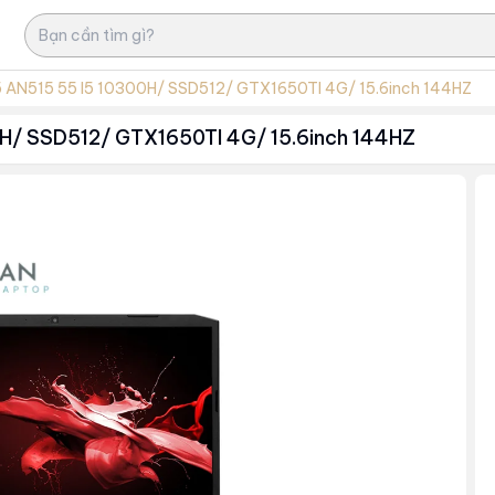
 AN515 55 I5 10300H/ SSD512/ GTX1650TI 4G/ 15.6inch 144HZ
H/ SSD512/ GTX1650TI 4G/ 15.6inch 144HZ