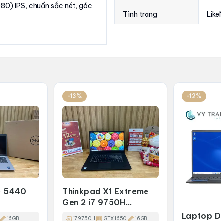
080) IPS, chuẩn sắc nét, góc
Tình trạng
Lik
-13%
-12%
e 5440
Thinkpad X1 Extreme
Gen 2 i7 9750H
512GB
GTX1650 1,7Kg
Laptop 
16GB
i7 9750H
GTX 1650
16GB