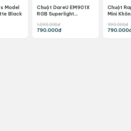
us Model
Chuột DareU EM901X
Chuột R
tte Black
RGB Superlight
Mini Khô
Wireless White Blue
1.090.000đ
990.000đ
790.000đ
790.000