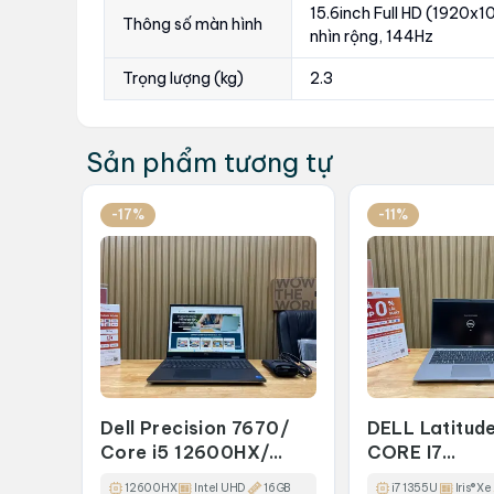
15.6inch Full HD (1920x1
Thông số màn hình
nhìn rộng, 144Hz
Trọng lượng (kg)
2.3
Sản phẩm tương tự
-17%
-11%
Dell Precision 7670/
DELL Latitud
Core i5 12600HX/
CORE I7
16GB/ 512GB/ Intel
1355U/16GB/
12600HX
Intel UHD
16GB
i7 1355U
Iris® Xe