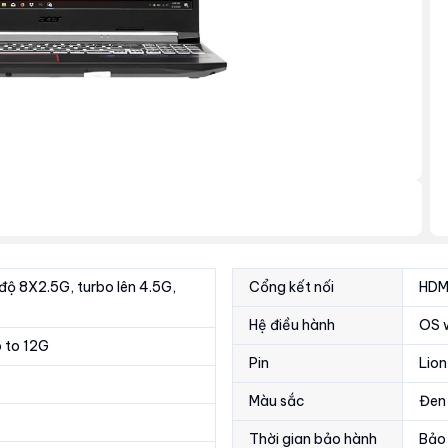
 độ 8X2.5G, turbo lên 4.5G,
Cổng kết nối
HDMI
Hệ điều hành
OS w
 to 12G
Pin
Lion
Màu sắc
Đen 
Thời gian bảo hành
Bảo 