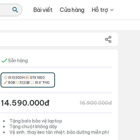
Bài viết
Cửa hàng
Hỗ trợ
Sẵn hàng
i5 10300H
GTX 1650
8GB
512GB
15.6" FHD
14.590.000đ
16.900.000đ
Tặng balo bảo vệ laptop
Tặng chuột không dây
Vệ sinh, thay keo tản nhiệt, bảo dưỡng miễn phí