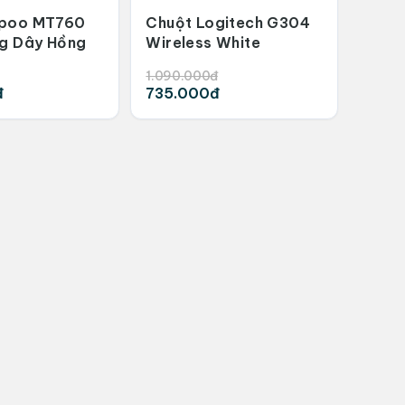
apoo MT760
Chuột Logitech G304
ng Dây Hồng
Wireless White
1.090.000đ
đ
735.000đ