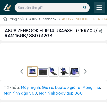
Trang chủ
Asus
Zenbook
ASUS ZENBOOK FLIP 14 UX4
512GB
ASUS ZENBOOK FLIP 14 UX463FL i7 10510U/
RAM 16GB/ SSD 512GB
Từ khóa:
Máy mạnh
,
Giá rẻ
,
Laptop giá rẻ
,
Mỏng nhẹ
,
Màn hình gập 360
,
Màn hình xoay gập 360