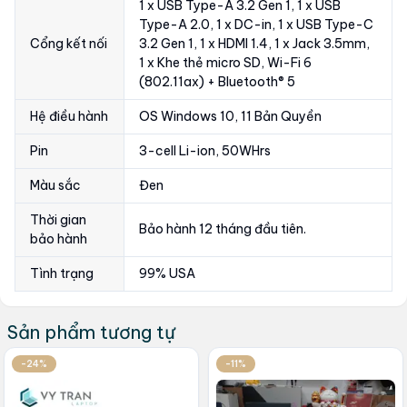
1 x USB Type-A 3.2 Gen 1, 1 x USB
Type-A 2.0, 1 x DC-in, 1 x USB Type-C
Cổng kết nối
3.2 Gen 1, 1 x HDMI 1.4, 1 x Jack 3.5mm,
1 x Khe thẻ micro SD, Wi-Fi 6
(802.11ax) + Bluetooth® 5
Hệ điều hành
OS Windows 10, 11 Bản Quyền
Pin
3-cell Li-ion, 50WHrs
Màu sắc
Đen
Thời gian
Bảo hành 12 tháng đầu tiên.
bảo hành
Tình trạng
99% USA
Sản phẩm tương tự
-24%
-11%