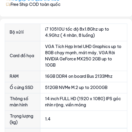
Free Ship COD toàn quốc
i7 10510U tốc độ 8x1.8Ghz up to
Bộ xử lí
4.9Ghz ( 4 nhân, 8 luồng)
VGA Tích Hợp Intel UHD Graphics up to
8GB chạy mạnh, mát máy, VGA Rời
Card đồ họa
NVIDIA GeForce MX250 2GB up to
10GB
RAM
16GB DDR4 on board Bus 2133Mhz
Ổ cứng SSD
512GB NVMe M.2 up to 2000GB
Thông số
14 inch FULL HD (1920 x 1080) IPS góc
màn hình
nhìn rộng, viền mỏng
Trọng lượng
1.4
(kg)