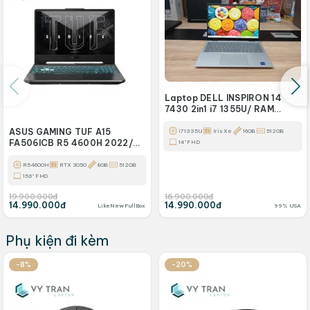
Laptop DELL INSPIRON 14
7430 2in1 i7 1355U/ RAM
16GB/ SSD 512GB/ 14IN FHD+
TRÀN VIỀN/ CẢM ỨNG LẬT
ASUS GAMING TUF A15
i7 1335U
Iris Xe
16GB
512GB
XOAY/
FA506ICB R5 4600H 2022/
14" FHD
RAM 8GB/ SSD 512GB/ RTX
3050 4GB
R5 4600H
RTX 3050
8GB
512GB
15.6" FHD
19.900.000đ
16.900.000đ
14.990.000đ
14.990.000đ
LikeNew FullBox
99% USA
Phụ kiện đi kèm
-8%
-20%