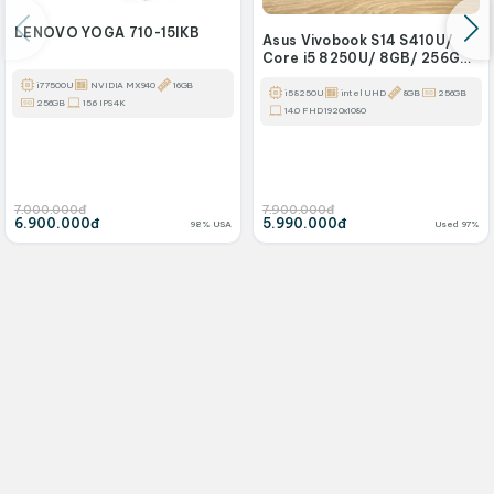
LENOVO YOGA 710-15IKB
Asus Vivobook S14 S410U/
Core i5 8250U/ 8GB/ 256GB/
14 FHD
i7 7500U
NVIDIA MX940
16GB
i5 8250U
intel UHD
8GB
256GB
256GB
15.6 IPS 4K
14.0 FHD 1920x1080
7.000.000đ
7.900.000đ
6.900.000đ
5.990.000đ
98% USA
Used 97%