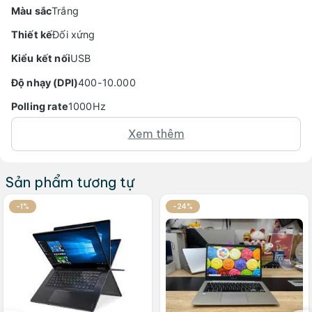
Màu sắc
Trắng
Thiết kế
Đối xứng
Kiểu kết nối
USB
Độ nhạy (DPI)
400-10.000
Polling rate
1000Hz
Switch
DareU (50 triệu lần click)
Xem thêm
Trọng lượng
72G
Sản phẩm tương tự
-1%
-24%