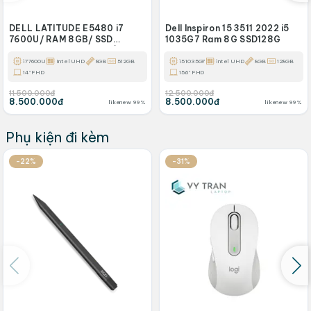
DELL LATITUDE E5480 i7
Dell Inspiron 15 3511 2022 i5
7600U/ RAM 8GB/ SSD
1035G7 Ram 8G SSD128G
512GB/ 14INCH FHD/ GẬP 180
ĐỘ
i7 7600U
Intel UHD
8GB
512GB
i5 1035G7
intel UHD
8GB
128GB
14" FHD
15.6" FHD
11.500.000đ
12.500.000đ
8.500.000đ
8.500.000đ
likenew 99%
likenew 99%
Phụ kiện đi kèm
-22%
-31%