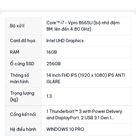
Core™ i7- Vpro 8665U (bộ nhớ đệm
Bộ xử lí
8M, lên đến 4,80 GHz)
Card đồ họa
Intel UHD Graphics
RAM
16GB
Ổ cứng SSD
256GB
Thông số
14 inch FHD IPS (1920 x 1080) IPS ANTI
màn hình
GLARE
Trọng lượng
1.3
(kg)
1 Thunderbolt™ 3 with Power Delivery
Cổng kết nối
and DisplayPort, 2 USB 3.1 Gen 1...
Hệ điều hành
WINDOWS 10 PRO