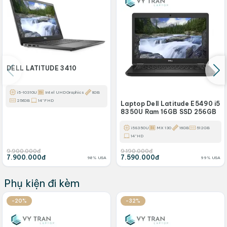
DELL LATITUDE 3410
i5-10310U
Intel UHD Graphics
8GB
256GB
14" FHD
Laptop Dell Latitude E5490 i5
8350U Ram 16GB SSD 256GB
i5 8350U
MX 130
16GB
512GB
14" HD
9.900.000đ
9.190.000đ
7.900.000đ
7.590.000đ
98% USA
99% USA
Phụ kiện đi kèm
-20%
-32%