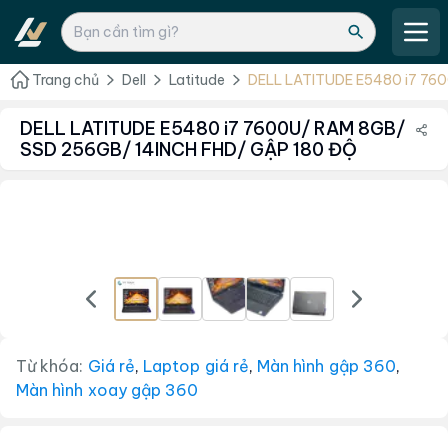
Trang chủ
Dell
Latitude
DELL LATITUDE E5480 i7 76
14INCH FHD/ GẬP 180 ĐỘ
DELL LATITUDE E5480 i7 7600U/ RAM 8GB/
SSD 256GB/ 14INCH FHD/ GẬP 180 ĐỘ
Từ khóa:
Giá rẻ
,
Laptop giá rẻ
,
Màn hình gập 360
,
Màn hình xoay gập 360