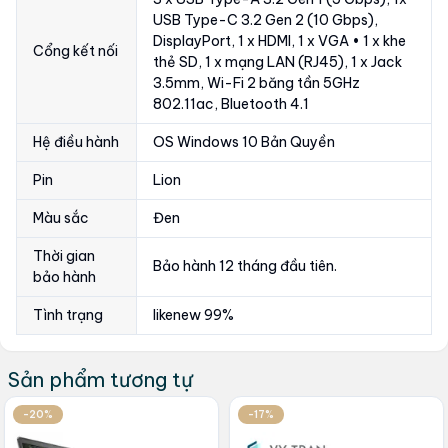
USB Type-C 3.2 Gen 2 (10 Gbps),
DisplayPort, 1 x HDMI, 1 x VGA • 1 x khe
Cổng kết nối
thẻ SD, 1 x mạng LAN (RJ45), 1 x Jack
3.5mm, Wi-Fi 2 băng tần 5GHz
802.11ac, Bluetooth 4.1
Hệ điều hành
OS Windows 10 Bản Quyền
Pin
Lion
Màu sắc
Đen
Thời gian
Bảo hành 12 tháng đầu tiên.
bảo hành
Tình trạng
likenew 99%
Sản phẩm tương tự
-20%
-17%