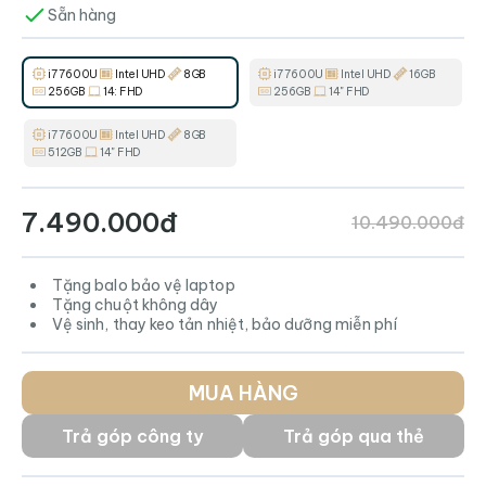
Sẵn hàng
i7 7600U
Intel UHD
8GB
i7 7600U
Intel UHD
16GB
256GB
14: FHD
256GB
14" FHD
i7 7600U
Intel UHD
8GB
512GB
14" FHD
7.490.000đ
10.490.000đ
Tặng balo bảo vệ laptop
Tặng chuột không dây
Vệ sinh, thay keo tản nhiệt, bảo dưỡng miễn phí
MUA HÀNG
Trả góp công ty
Trả góp qua thẻ