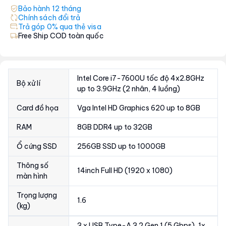
Bảo hành
12
tháng
Chính sách đổi trả
Trả góp 0% qua thẻ visa
Free Ship COD toàn quốc
Intel Core i7-7600U tốc độ 4x2.8GHz
Bộ xử lí
up to 3.9GHz (2 nhân, 4 luồng)
Card đồ họa
Vga Intel HD Graphics 620 up to 8GB
RAM
8GB DDR4 up to 32GB
Ổ cứng SSD
256GB SSD up to 1000GB
Thông số
14inch Full HD (1920 x 1080)
màn hình
Trọng lượng
1.6
(kg)
3 x USB Type-A 3.2 Gen 1 (5 Gbps), 1x