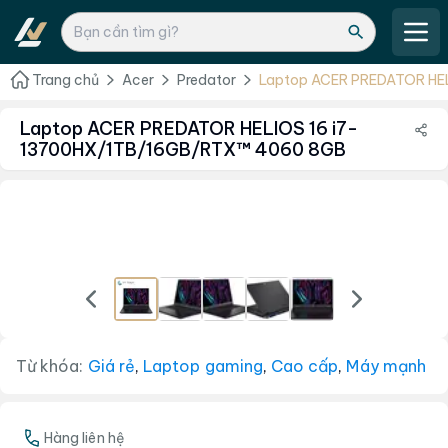
Trang chủ
Acer
Predator
Laptop ACER PREDATOR HEL
13700HX/1TB/16GB/RTX™
Laptop ACER PREDATOR HELIOS 16 i7-
13700HX/1TB/16GB/RTX™ 4060 8GB
Từ khóa:
Giá rẻ
,
Laptop gaming
,
Cao cấp
,
Máy mạnh
Hàng liên hệ