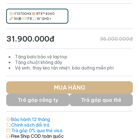
i7 13700HX
RTX™ 4060
16GB
1TB
16" QHD+
31.900.000đ
36.000.000đ
Tặng balo bảo vệ laptop
Tặng chuột không dây
Vệ sinh, thay keo tản nhiệt, bảo dưỡng miễn phí
MUA HÀNG
Trả góp công ty
Trả góp qua thẻ
Bảo hành
12
tháng
Chính sách đổi trả
Trả góp 0% qua thẻ visa
Free Ship COD toàn quốc