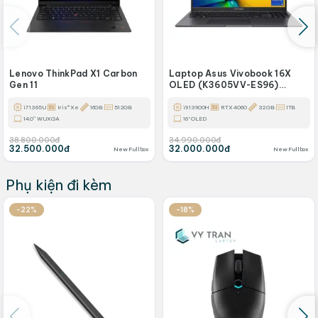
Lenovo ThinkPad X1 Carbon
Laptop Asus Vivobook 16X
Gen 11
OLED (K3605VV-ES96)
(2023) - CORE 19
13900H/32GB/1TB SSD / RTX
i7 1365U
Iris® Xe
16GB
512GB
i9 13900H
RTX 4060
32GB
1TB
4060 8GB/3.2K OLED
14.0″ WUXGA
16" OLED
38.800.000đ
34.990.000đ
32.500.000đ
32.000.000đ
New Fullbox
New Fullbox
Phụ kiện đi kèm
-22%
-18%