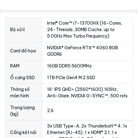
Intel® Core™ i7-13700HX (16-Cores,
Bộ xử lí
24-Threads, 30MB Cache, up to
5.0GHz Max Turbo Frequency)
NVIDIA® GeForce RTX™ 4060 8GB
Card đồ họa
GDDR6
RAM
16GB DDR5 5600MHz
Ổ cứng SSD
1TB PCIe Gen4 M.2 SSD
Thông số
16″ IPS QHD+ (2560*1600) 165Hz,
màn hình
Anti-Glare, NVIDIA G-SYNC™, 500 nits
Trọng lượng
2.6
(kg)
3x USB Type-A, 2x Thunderbolt™ 4, 1x
Cổng kết nối
Ethernet (RJ-45), 1 x HDMI® 2.1, 1 x