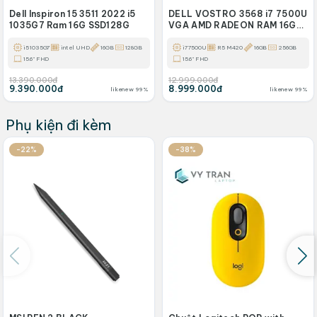
Dell Inspiron 15 3511 2022 i5
DELL VOSTRO 3568 i7 7500U
1035G7 Ram 16G SSD128G
VGA AMD RADEON RAM 16GB
SSD 256GB
i5 1035G7
intel UHD
16GB
128GB
i7 7500U
R5 M420
16GB
256GB
15.6" FHD
15.6" FHD
13.390.000đ
12.999.000đ
9.390.000đ
8.999.000đ
likenew 99%
likenew 99%
Phụ kiện đi kèm
-22%
-38%