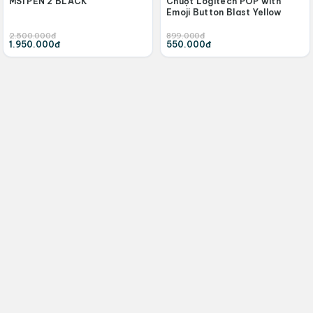
MSI PEN 2 BLACK
Chuột Logitech POP with
Emoji Button Blast Yellow
2.500.000đ
899.000đ
1.950.000đ
550.000đ