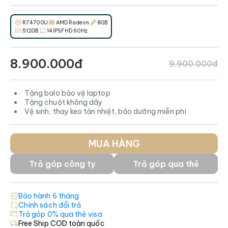
R7 4700U
AMD Radeon
8GB
512GB
14 IPS FHD 60Hz
8.900.000đ
9.900.000đ
Tặng balo bảo vệ laptop
Tặng chuột không dây
Vệ sinh, thay keo tản nhiệt, bảo dưỡng miễn phí
MUA HÀNG
Trả góp công ty
Trả góp qua thẻ
Bảo hành
6
tháng
Chính sách đổi trả
Trả góp 0% qua thẻ visa
Free Ship COD toàn quốc