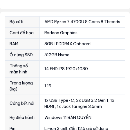
Bộ xử lí
AMD Ryzen 7 4700U 8 Cores 8 Threads
Card đồ họa
Radeon Graphics
RAM
8GB LPDDR4X Onboard
Ổ cứng SSD
512GB Nvme
Thông số
14 FHD IPS 1920x1080
màn hình
Trọng lượng
1.19
(kg)
1x USB Type-C, 2x USB 3.2 Gen 1, 1x
Cổng kết nối
HDMI , 1x Jack tai nghe 3.5mm
Hệ điều hành
Windows 11 BẢN QUYỀN
Pin
Li-ion 3 cell, đến 12.5 giờ sử dụng