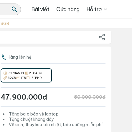
Bài viết
Cửa hàng
Hỗ trợ
0 8GB
Hàng liên hệ
R9 7845HX
RTX 4070
32GB
1TB
18" FHD+
47.900.000đ
50.000.000đ
Tặng balo bảo vệ laptop
Tặng chuột không dây
Vệ sinh, thay keo tản nhiệt, bảo dưỡng miễn phí