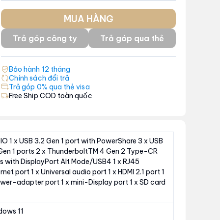
MUA HÀNG
Trả góp công ty
Trả góp qua thẻ
Bảo hành
12
tháng
Chính sách đổi trả
Trả góp 0% qua thẻ visa
Free Ship COD toàn quốc
O 1 x USB 3.2 Gen 1 port with PowerShare 3 x USB
Gen 1 ports 2 x ThunderboltTM 4 Gen 2 Type-CR
s with DisplayPort Alt Mode/USB4 1 x RJ45
rnet port 1 x Universal audio port 1 x HDMI 2.1 port 1
wer-adapter port 1 x mini-Display port 1 x SD card
dows 11