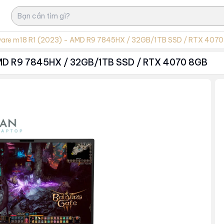
nware m18 R1 (2023) - AMD R9 7845HX / 32GB/1TB SSD / RTX 407
 AMD R9 7845HX / 32GB/1TB SSD / RTX 4070 8GB