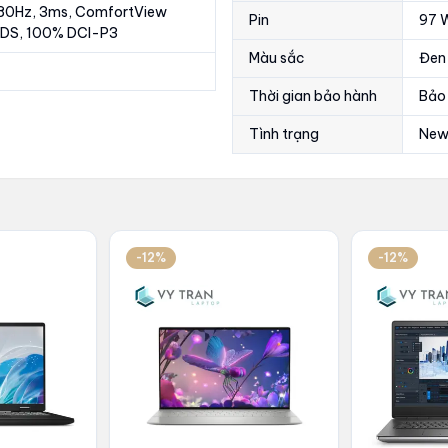
80Hz, 3ms, ComfortView
Pin
97 
DDS, 100% DCI-P3
Màu sắc
Đen
Thời gian bảo hành
Bảo 
Tình trạng
New
-12%
-12%