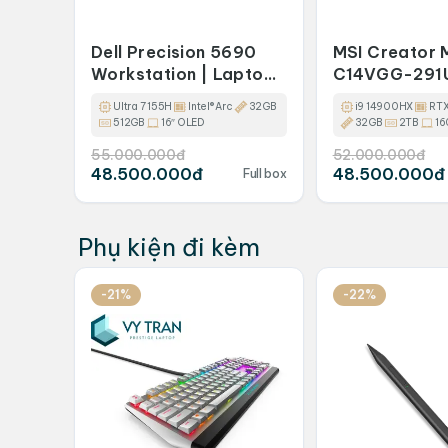
Dell Precision 5690
MSI Creator 
Workstation | Laptop
C14VGG-291U
Đồ Họa & Kỹ Thuật
Core i9-149
Ultra 7 155H
Intel® Arc
32GB
i9 14900HX
RT
Mạnh Mẽ
4070
512GB
16″ OLED
32GB
2TB
16
55.000.000đ
52.000.000đ
48.500.000đ
48.500.000đ
Full box
Phụ kiện đi kèm
-21%
-22%