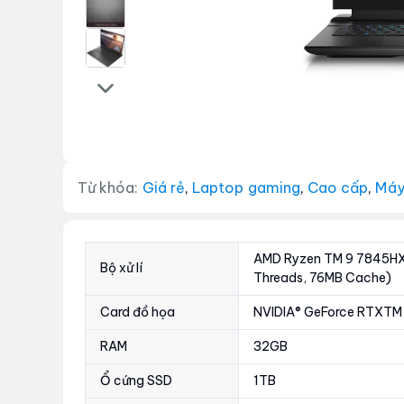
Từ khóa:
Giá rẻ
,
Laptop gaming
,
Cao cấp
,
Máy
AMD Ryzen TM 9 7845HX 
Bộ xử lí
Threads, 76MB Cache)
Card đồ họa
NVIDIA® GeForce RTXT
RAM
32GB
Ổ cứng SSD
1TB