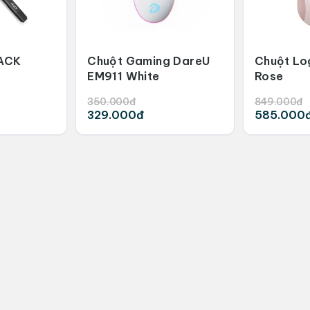
LACK
Chuột Gaming DareU
Chuột Lo
EM911 White
Rose
350.000đ
849.000đ
329.000đ
585.000