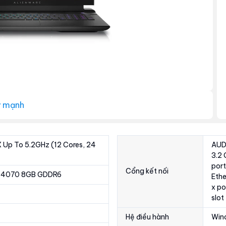
 mạnh
Up To 5.2GHz (12 Cores, 24
AUDI
3.2 
port
Cổng kết nối
M 4070 8GB GDDR6
Ethe
x po
slot
Hệ điều hành
Win