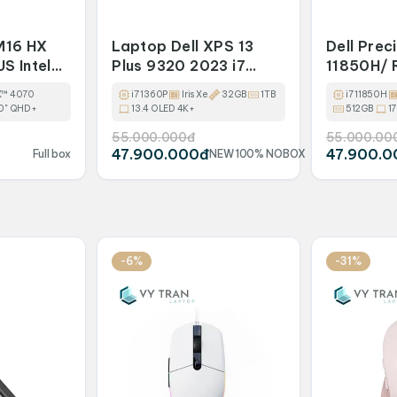
M16 HX
Laptop Dell XPS 13
Dell Prec
S Intel
Plus 9320 2023 i7
11850H/
00HX, RTX
1360P RAM 32GB SSD
SSD 512G
X™ 4070
i7 1360P
Iris Xe
32GB
1TB
i7 11850H
1TB 13.4inch 4K+ UHD+
FHD/ RT
0" QHD+
13.4 OLED 4K+
512GB
1
Cảm Ứng
55.000.000đ
55.000.00
47.900.000đ
47.900.0
Full box
NEW 100% NOBOX
-6%
-31%