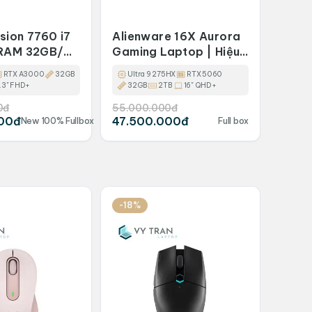
ision 7760 i7
Alienware 16X Aurora
 RAM 32GB/
Gaming Laptop | Hiệu
B/ 17INCH
Suất Tối Thượng Cho
RTX A3000
32GB
Ultra 9 275HX
RTX 5060
X A3000
Game Thủ
7.3" FHD+
32GB
2TB
16" QHD+
0đ
55.000.000đ
00đ
47.500.000đ
New 100% Fullbox
Full box
-18%