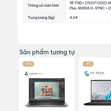
18" FHD+ (1920*1200) 4
Thông số màn hình
Plus, NVIDIA G-SYNC + 
Trọng lượng (kg)
4.04
Sản phẩm tương tự
-11%
-6%