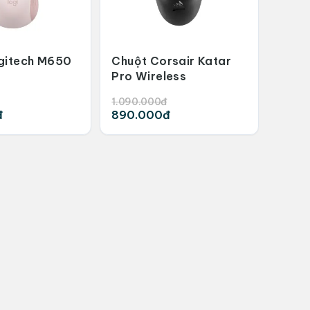
gitech M650
Chuột Corsair Katar
Pro Wireless
1.090.000đ
đ
890.000đ