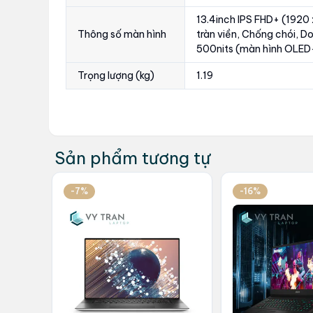
13.4inch IPS FHD+ (1920
Thông số màn hình
tràn viền, Chống chói, D
500nits (màn hình OLED+
Trọng lượng (kg)
1.19
Sản phẩm tương tự
-7%
-16%