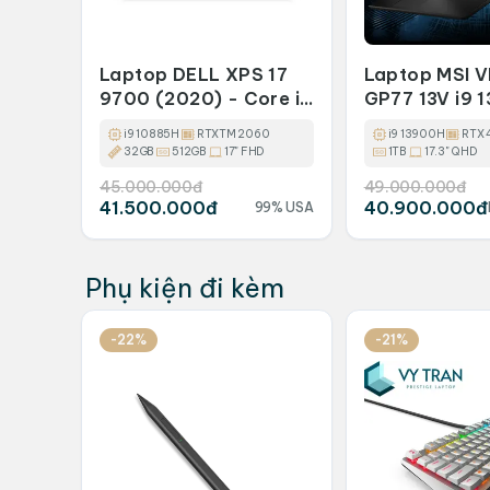
Laptop DELL XPS 17
Laptop MSI 
9700 (2020) - Core i9
GP77 13V i9 
10885H / 32GB /
RAM 32GB/ S
i9 10885H
RTXTM 2060
i9 13900H
RTX 
512GB SSD / RTX
17.3INCH QH
32GB
512GB
17" FHD
1TB
17.3" QHD
2060 6GB / FHD+
4070
45.000.000đ
49.000.000đ
41.500.000đ
40.900.000đ
99% USA
Phụ kiện đi kèm
-22%
-21%