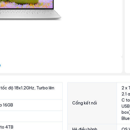
p
 tốc độ 18x1.2GHz, Turbo lên
2 x
2.1 
C to
Cổng kết nối
to 16GB
USB-
box)
Blue
 to 4TB
Hệ điều hành
OS 