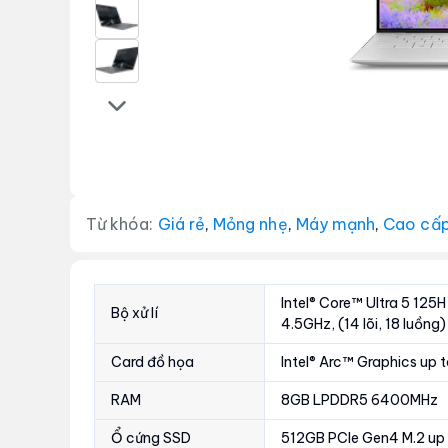
Từ khóa:
Giá rẻ
,
Mỏng nhẹ
,
Máy mạnh
,
Cao cấ
Intel® Core™ Ultra 5 125H
Bộ xử lí
4.5GHz, (14 lõi, 18 luồng)
Card đồ họa
Intel® Arc™ Graphics up 
RAM
8GB LPDDR5 6400MHz
Ổ cứng SSD
512GB PCIe Gen4 M.2 up