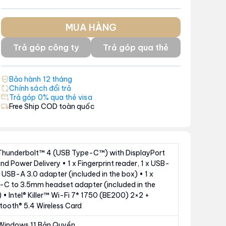
MUA HÀNG
Trả góp công ty
Trả góp qua thẻ
Bảo hành
12
tháng
Chính sách đổi trả
Trả góp 0% qua thẻ visa
Free Ship COD toàn quốc
 Thunderbolt™ 4 (USB Type-C™) with DisplayPort
and Power Delivery • 1 x Fingerprint reader, 1 x USB-
 USB-A 3.0 adapter (included in the box) • 1 x
C to 3.5mm headset adapter (included in the
 • Intel® Killer™ Wi-Fi 7* 1750 (BE200) 2×2 +
tooth® 5.4 Wireless Card
Windows 11 Bản Quyền