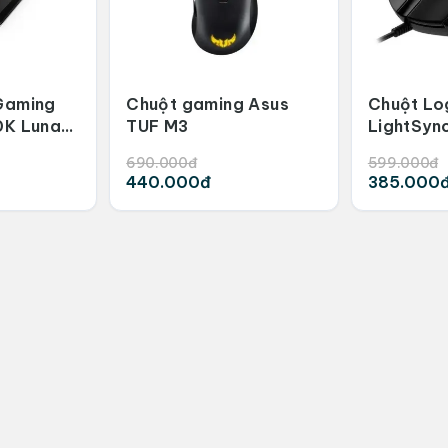
Gaming
Chuột gaming Asus
Chuột Lo
0K Lunar
TUF M3
LightSyn
690.000đ
599.000đ
440.000đ
385.000