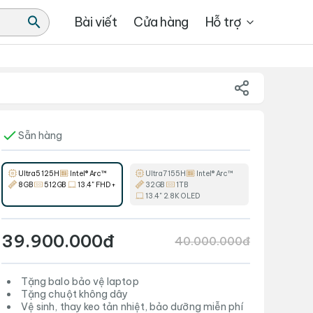
Bài viết
Cửa hàng
Hỗ trợ
Sẵn hàng
Ultra5 125H
Intel® Arc™
Ultra7 155H
Intel® Arc™
8GB
512GB
13.4" FHD+
32GB
1TB
13.4" 2.8K OLED
39.900.000đ
40.000.000đ
Tặng balo bảo vệ laptop
Tặng chuột không dây
Vệ sinh, thay keo tản nhiệt, bảo dưỡng miễn phí