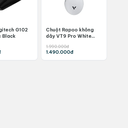
gitech G102
Chuột Rapoo không
c Black
dây VT9 Pro White
Orange
1.990.000đ
đ
1.490.000đ