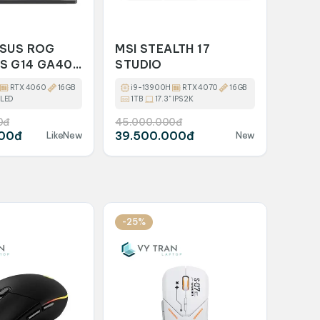
ASUS ROG
MSI STEALTH 17
S G14 GA403
STUDIO
ZEN 9 8945HS
RTX 4060
16GB
i9-13900H
RTX 4070
16GB
 SSD 1TB
OLED
1TB
17.3" IPS 2K
0
0đ
45.000.000đ
000đ
39.500.000đ
LikeNew
New
-25%