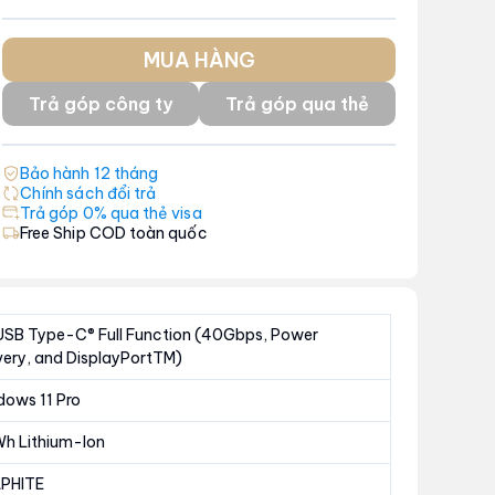
MUA HÀNG
Trả góp công ty
Trả góp qua thẻ
Bảo hành
12
tháng
Chính sách đổi trả
Trả góp 0% qua thẻ visa
Free Ship COD toàn quốc
USB Type-C® Full Function (40Gbps, Power
very, and DisplayPortTM)
dows 11 Pro
Wh Lithium-Ion
PHITE