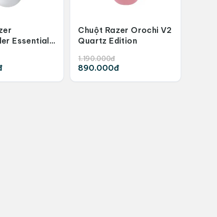
zer
Chuột Razer Orochi V2
er Essential
Quartz Edition
1.190.000đ
đ
890.000đ