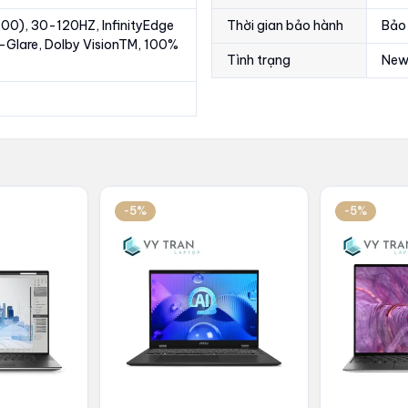
200), 30-120HZ, InfinityEdge
Thời gian bảo hành
Bảo 
-Glare, Dolby VisionTM, 100%
Tình trạng
New
-5%
-5%