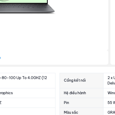
p
1E-80-100 Up To 4.0GHZ (12
2 x 
Cổng kết nối
Deli
raphics
Hệ điều hành
Win
Z
Pin
55 
Màu sắc
GRA