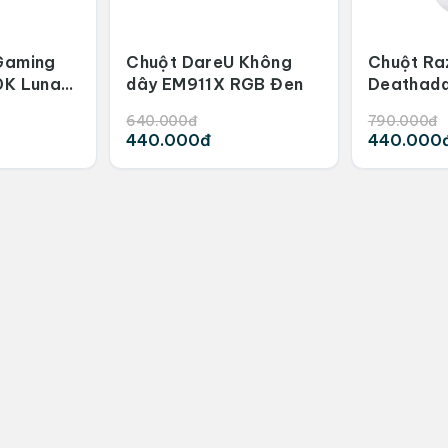
Gaming
Chuột DareU Không
Chuột Ra
0K Lunar
dây EM911X RGB Đen
Deathadd
White
640.000đ
790.000đ
440.000đ
440.000