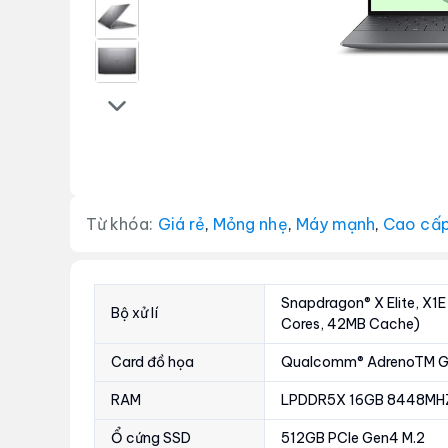
Từ khóa:
Giá rẻ
,
Mỏng nhẹ
,
Máy mạnh
,
Cao cấ
Snapdragon® X Elite, X
Bộ xử lí
Cores, 42MB Cache)
Card đồ họa
Qualcomm® AdrenoTM G
RAM
LPDDR5X 16GB 8448MH
Ổ cứng SSD
512GB PCIe Gen4 M.2