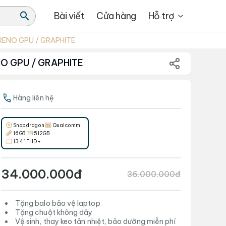
Bài viết
Cửa hàng
Hỗ trợ
DRENO GPU / GRAPHITE
NO GPU / GRAPHITE
Hàng liên hệ
Snapdragon
Qualcomm
16GB
512GB
13.4" FHD+
34.000.000đ
36.000.000đ
Tặng balo bảo vệ laptop
Tặng chuột không dây
Vệ sinh, thay keo tản nhiệt, bảo dưỡng miễn phí