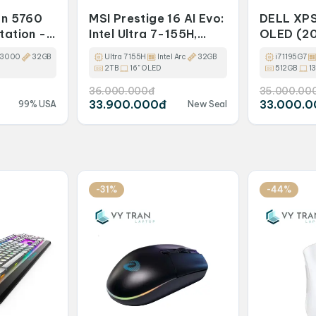
on 5760
MSI Prestige 16 AI Evo:
DELL XPS
tation -
Intel Ultra 7-155H,
OLED (20
0H /
OLED 16" UHD+, 32GB
I7 1195G
A3000
32GB
Ultra 7 155H
Intel Arc
32GB
i7 1195G7
SD /
DDR5, SSD NVMe 2TB
SSD/ INTE
2TB
16" OLED
512GB
13
 A3000
3.5K OLE
36.000.000đ
35.000.00
33.900.000đ
33.000.
99% USA
New Seal
-31%
-44%