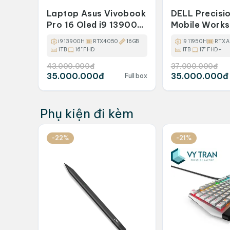
Laptop Asus Vivobook
DELL Precisi
Pro 16 Oled i9 13900H
Mobile Works
RAM 16GB SSD 1TB
CORE 19 1195
i9 13900H
RTX4050
16GB
i9 11950H
RTX 
32GB / 1TB S
1TB
16" FHD
1TB
17" FHD+
QUADRO RTX
43.000.000đ
37.000.000đ
6GB
35.000.000đ
35.000.000đ
Full box
Phụ kiện đi kèm
-22%
-21%