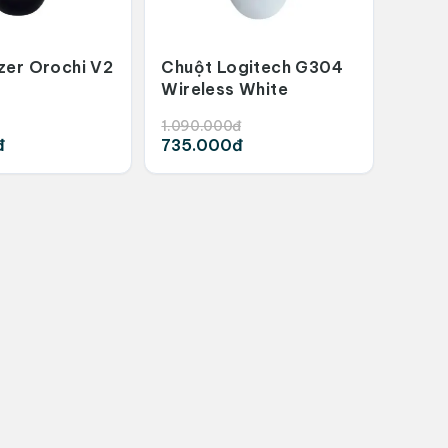
zer Orochi V2
Chuột Logitech G304
Wireless White
1.090.000đ
đ
735.000đ