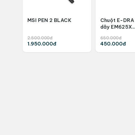
MSI PEN 2 BLACK
Chuột E-DRA
dây EM625X
Superlight Wh
2.500.000đ
650.000đ
1.950.000đ
450.000đ