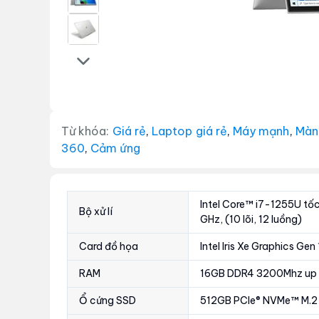
Từ khóa:
Giá rẻ
,
Laptop giá rẻ
,
Máy mạnh
,
Màn
360
,
Cảm ứng
Intel Core™ i7-1255U tốc
Bộ xử lí
GHz, (10 lõi, 12 luồng)
Card đồ họa
Intel Iris Xe Graphics Ge
RAM
16GB DDR4 3200Mhz up
Ổ cứng SSD
512GB PCIe® NVMe™ M.2 