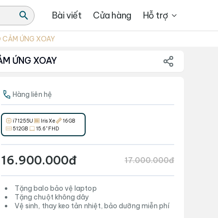
Bài viết
Cửa hàng
Hỗ trợ
HD CẢM ỨNG XOAY
CẢM ỨNG XOAY
Hàng liên hệ
i7 1255U
Iris Xe
16GB
512GB
15.6" FHD
16.900.000đ
17.000.000đ
Tặng balo bảo vệ laptop
Tặng chuột không dây
Vệ sinh, thay keo tản nhiệt, bảo dưỡng miễn phí