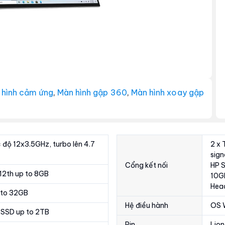
 hình cảm ứng
,
Màn hình gập 360
,
Màn hình xoay gập
 độ 12x3.5GHz, turbo lên 4.7
2 x
sign
Cổng kết nối
HP 
n 12th up to 8GB
10Gb
Hea
 to 32GB
Hệ điều hành
OS 
SSD up to 2TB
Pin
Lion