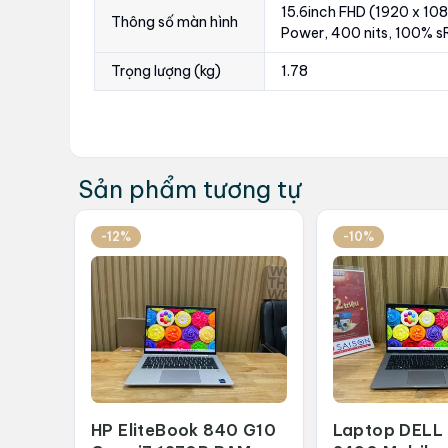
15.6inch FHD (1920 x 108
Thông số màn hình
Power, 400 nits, 100% s
Trọng lượng (kg)
1.78
Sản phẩm tương tự
-12%
-10%
HP EliteBook 840 G10
Laptop DELL 