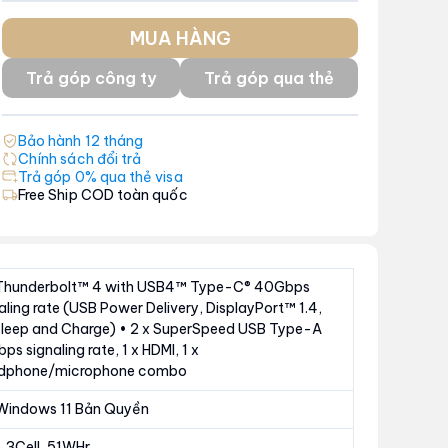
MUA HÀNG
Trả góp công ty
Trả góp qua thẻ
Bảo hành
12
tháng
Chính sách đổi trả
Trả góp 0% qua thẻ visa
Free Ship COD toàn quốc
 Thunderbolt™ 4 with USB4™ Type-C® 40Gbps
aling rate (USB Power Delivery, DisplayPort™ 1.4,
Sleep and Charge) • 2 x SuperSpeed USB Type-A
ps signaling rate, 1 x HDMI, 1 x
dphone/microphone combo
Windows 11 Bản Quyền
, 3Cell, 51WHr