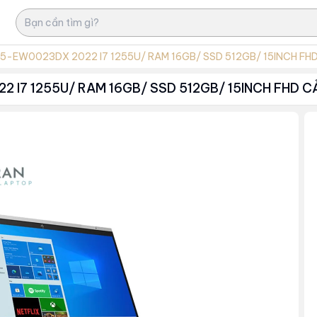
15-EW0023DX 2022 I7 1255U/ RAM 16GB/ SSD 512GB/ 15INCH F
2 I7 1255U/ RAM 16GB/ SSD 512GB/ 15INCH FHD 