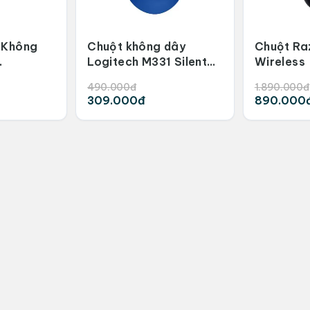
 Không
Chuột không dây
Chuột Ra
Logitech M331 Silent
Wireless
ite
Blue
490.000đ
1.890.000đ
309.000đ
890.000