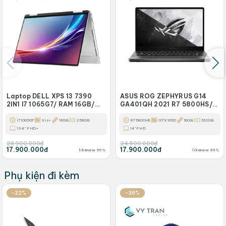
Laptop DELL XPS 13 7390
ASUS ROG ZEPHYRUS G14
2IN1 I7 1065G7/ RAM 16GB/
GA401QH 2021 R7 5800HS/
SSD 256GB
RAM 16GB/ SSD 512GB/
14INCH FHD/ VGA GTX 1650
i7 1065G7
Iris+
16GB
256GB
R7 5800HS
GTX 1650
16GB
512GB
4GB
13.4" FHD+
14" FHD
28.900.000đ
24.500.000đ
17.900.000đ
17.900.000đ
likenew 99%
likenew 99%
Phụ kiện đi kèm
-22%
-36%