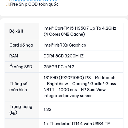
Free Ship COD toàn quốc
Intel® CoreTM i5 1135G7 Up To 4.2GHz
Bộ xử lí
(4 Cores 8MB Cache)
Card đồ họa
Intel® IrisR Xe Graphics
RAM
DDR4 8GB 3200MHZ
Ổ cứng SSD
256GB PCIe M.2
13" FHD (1920*1080) IPS - Multitouch
Thông số
- BrightView - Corning® Gorilla® Glass
màn hình
NBTT - 1000 nits - HP Sure View
integrated privacy screen
Trọng lượng
1.32
(kg)
1 x ThunderboltTM 4 with USB4 TM