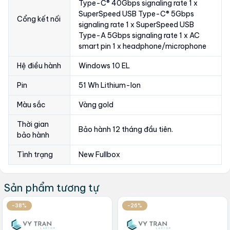
Type-C® 40Gbps signaling rate 1 x
SuperSpeed USB Type-C® 5Gbps
Cổng kết nối
signaling rate 1 x SuperSpeed USB
Type-A 5Gbps signaling rate 1 x AC
smart pin 1 x headphone/microphone
Hệ điều hành
Windows 10 EL
Pin
51 Wh Lithium-Ion
Màu sắc
Vàng gold
Thời gian
Bảo hành 12 tháng đầu tiên.
bảo hành
Tình trạng
New Fullbox
Sản phẩm tương tự
-38%
-26%