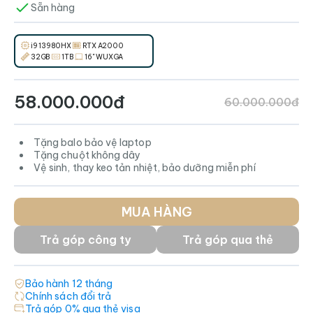
Sẵn hàng
i9 13980HX
RTX A2000
32GB
1TB
16" WUXGA
58.000.000đ
60.000.000đ
Tặng balo bảo vệ laptop
Tặng chuột không dây
Vệ sinh, thay keo tản nhiệt, bảo dưỡng miễn phí
MUA HÀNG
Trả góp công ty
Trả góp qua thẻ
Bảo hành
12
tháng
Chính sách đổi trả
Trả góp 0% qua thẻ visa