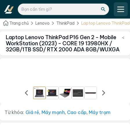
Trang chủ
Lenovo
ThinkPad
Laptop Lenovo ThinkPad 
(2023) - CORE 19 1398
8GB/WUXGA
Laptop Lenovo ThinkPad P16 Gen 2 - Mobile
WorkStation (2023) - CORE 19 13980HX /
32GB/1TB SSD/ RTX 2000 ADA 8GB/WUXGA
Từ khóa:
Giá rẻ
,
Máy mạnh
,
Cao cấp
,
Máy trạm