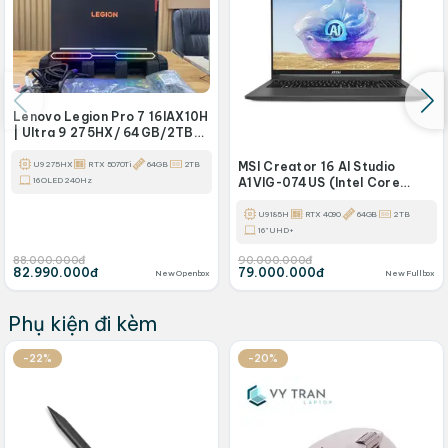
Lenovo Legion Pro 7 16IAX10H
| Ultra 9 275HX/ 64GB/2TB
/RTX 5070Ti 12GB DDR7/ 16
OLED 240Hz 2.5K
U9 275HX
RTX 5070Ti
64GB
2TB
MSI Creator 16 AI Studio
16 OLED 240Hz
A1VIG-074US (Intel Core
Ultra 9 185H, 64GB DDR5
RAM, 2TB NVMe SSD, NVIDIA
U9 185H
RTX 4090
64GB
2TB
GeForce RTX 4090
16" UHD+
88.000.000đ
90.000.000đ
82.990.000đ
79.000.000đ
New Openbox
New Fullbox
Phụ kiện đi kèm
-22%
-20%