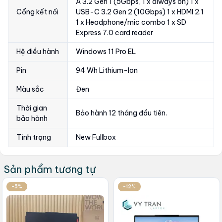
A 3.2 Gen 1 (5Gbps, 1 x always on) 1 x
Cổng kết nối
USB-C 3.2 Gen 2 (10Gbps) 1 x HDMI 2.1
1 x Headphone/mic combo 1 x SD
Express 7.0 card reader
Hệ điều hành
Windows 11 Pro EL
Pin
94 Wh Lithium-Ion
Màu sắc
Đen
Thời gian
Bảo hành 12 tháng đầu tiên.
bảo hành
Tình trạng
New Fullbox
Sản phẩm tương tự
-5%
-12%