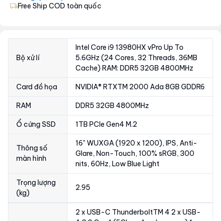
Free Ship COD toàn quốc
Intel Core i9 13980HX vPro Up To
Bộ xử lí
5.6GHz (24 Cores, 32 Threads, 36MB
Cache) RAM: DDR5 32GB 4800MHz
Card đồ họa
NVIDIA® RTXTM 2000 Ada 8GB GDDR6
RAM
DDR5 32GB 4800MHz
Ổ cứng SSD
1TB PCIe Gen4 M.2
16" WUXGA (1920 x 1200), IPS, Anti-
Thông số
Glare, Non-Touch, 100% sRGB, 300
màn hình
nits, 60Hz, Low Blue Light
Trọng lượng
2.95
(kg)
2 x USB-C ThunderboltTM 4 2 x USB-