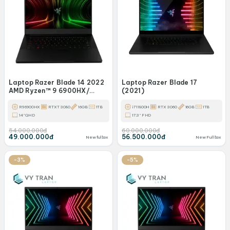
Laptop Razer Blade 14 2022
Laptop Razer Blade 17
AMD Ryzen™ 9 6900HX/
(2021)
16GB/ 1TB
R9 6900HX
RTXT 3080
16GB
1TB
i7 11800H
RTX 3060
16GB
1TB
14" QHD
17.3" FHD
54.000.000đ
60.000.000đ
49.000.000đ
56.500.000đ
New fulbox
New Fullbox
-3%
-5%