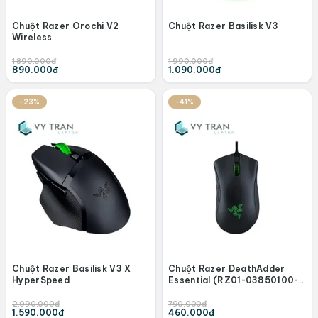
Chuột Razer Orochi V2
Chuột Razer Basilisk V3
Wireless
1.890.000đ
1.990.000đ
890.000đ
1.090.000đ
-23%
-41%
Chuột Razer Basilisk V3 X
Chuột Razer DeathAdder
HyperSpeed
Essential (RZ01-03850100-
R3M1)
2.090.000đ
790.000đ
1.590.000đ
460.000đ