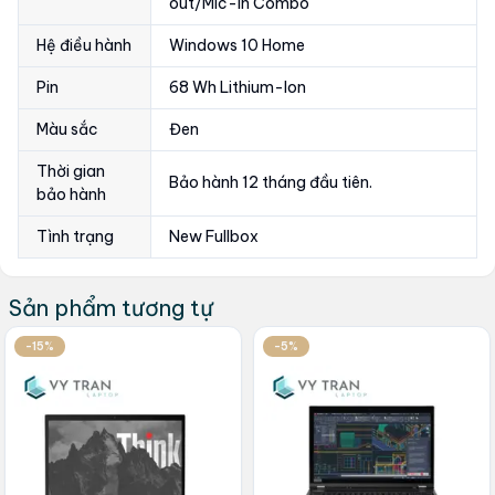
out/Mic-in Combo
Hệ điều hành
Windows 10 Home
Pin
68 Wh Lithium-Ion
Màu sắc
Đen
Thời gian
Bảo hành 12 tháng đầu tiên.
bảo hành
Tình trạng
New Fullbox
Sản phẩm tương tự
-15%
-5%