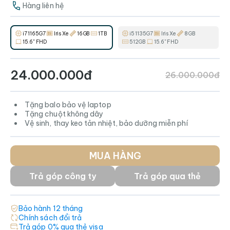
Hàng liên hệ
i7 1165G7
Iris Xe
16GB
1TB
i5 1135G7
Iris Xe
8GB
15.6" FHD
512GB
15.6" FHD
24.000.000đ
26.000.000đ
Tặng balo bảo vệ laptop
Tặng chuột không dây
Vệ sinh, thay keo tản nhiệt, bảo dưỡng miễn phí
MUA HÀNG
Trả góp công ty
Trả góp qua thẻ
Bảo hành
12
tháng
Chính sách đổi trả
Trả góp 0% qua thẻ visa