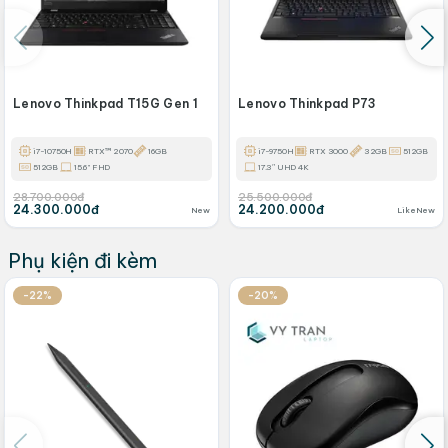
Lenovo Thinkpad T15G Gen 1
Lenovo Thinkpad P73
i7-10750H
RTX™ 2070
16GB
i7-9750H
RTX 3000
32GB
512GB
512GB
15.6" FHD
17.3″ UHD 4K
28.700.000đ
25.500.000đ
24.300.000đ
24.200.000đ
New
LikeNew
Phụ kiện đi kèm
-22%
-20%