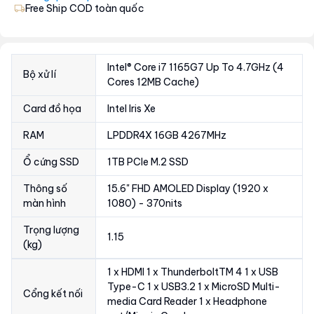
Free Ship COD toàn quốc
Intel® Core i7 1165G7 Up To 4.7GHz (4
Bộ xử lí
Cores 12MB Cache)
Card đồ họa
Intel Iris Xe
RAM
LPDDR4X 16GB 4267MHz
Ổ cứng SSD
1TB PCIe M.2 SSD
Thông số
15.6" FHD AMOLED Display (1920 x
màn hình
1080) - 370nits
Trọng lượng
1.15
(kg)
1 x HDMI 1 x ThunderboltTM 4 1 x USB
Type-C 1 x USB3.2 1 x MicroSD Multi-
Cổng kết nối
media Card Reader 1 x Headphone