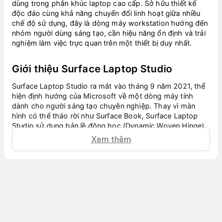
dùng trong phân khúc laptop cao cấp. Sở hữu thiết kế
độc đáo cùng khả năng chuyển đổi linh hoạt giữa nhiều
chế độ sử dụng, đây là dòng máy workstation hướng đến
nhóm người dùng sáng tạo, cần hiệu năng ổn định và trải
nghiệm làm việc trực quan trên một thiết bị duy nhất.
Giới thiệu Surface Laptop Studio
Surface Laptop Studio ra mắt vào tháng 9 năm 2021, thể
hiện định hướng của Microsoft về một dòng máy tính
dành cho người sáng tạo chuyên nghiệp. Thay vì màn
hình có thể tháo rời như Surface Book, Surface Laptop
Studio sử dụng bản lề động học (Dynamic Woven Hinge).
Cơ chế này cho phép màn hình có thể trượt và thay đổi vị
Xem thêm
trí một cách linh hoạt, tạo nên nhiều chế độ sử dụng khác
nhau mà không cần tách rời phần cứng.
Microsoft định vị Surface Laptop Studio ở phân khúc
flagship trong hệ sinh thái Surface, hướng đến người
dùng chuyên nghiệp như kỹ sư, nhà phát triển phần mềm
và các chuyên gia sáng tạo. Đối tượng này cần một
máy
trạm (workstation)
mạnh mẽ kết hợp cùng tính di động và