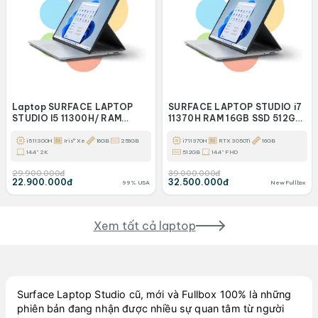
Laptop SURFACE LAPTOP
SURFACE LAPTOP STUDIO i7
STUDIO I5 11300H/ RAM
11370H RAM 16GB SSD 512GB
16GB/ SSD 256GB/ 14INCH 2K
RTX 3050Ti
TRÀN VIỀN/ CẢM ỨNG
i5 11300H
Iris® Xe
16GB
256GB
i7 11370H
RTX 3050Ti
16GB
14.4" 2K
512GB
14.4" FHD
29.900.000đ
39.000.000đ
22.900.000đ
32.500.000đ
99% USA
New Fullbox
Xem tất cả laptop
Surface Laptop Studio cũ, mới và Fullbox 100% là những
phiên bản đang nhận được nhiều sự quan tâm từ người