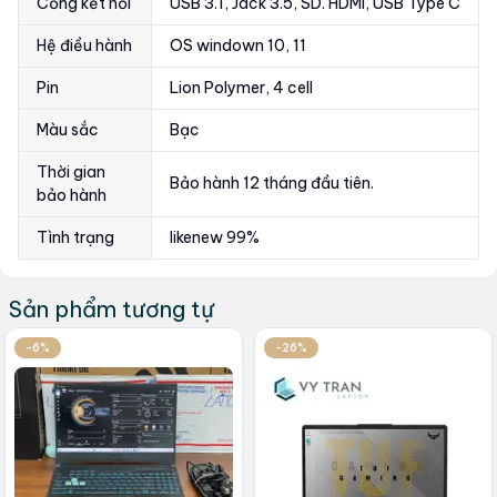
Cổng kết nối
USB 3.1, Jack 3.5, SD. HDMI, USB Type C
Hệ điều hành
OS windown 10, 11
Pin
Lion Polymer, 4 cell
Màu sắc
Bạc
Thời gian
Bảo hành 12 tháng đầu tiên.
bảo hành
Tình trạng
likenew 99%
Sản phẩm tương tự
-6%
-26%