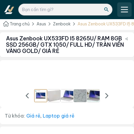
Trang chủ
Asus
Zenbook
Asus Zenbook UX533FD I5
1050/ FULL HD/ TRÀN VIỀN
Asus Zenbook UX533FD I5 8265U/ RAM 8GB
SSD 256GB/ GTX 1050/ FULL HD/ TRÀN VIỀN
VÀNG GOLD/ GIÁ RẺ
Từ khóa:
Giá rẻ
,
Laptop giá rẻ