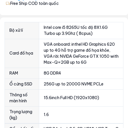
Free Ship COD toàn quốc
Intel core i5 8265U tốc độ 8X1.6G
Bộ xử lí
Turbo up 3.9Ghz ( 8cpus)
VGA onboard: inthel HD Graphics 620
up to 4G hỗ trợ game đồ họa khỏe,
Card đồ họa
VGA rời: NVIDA GeForce GTX 1050 with
Max-Q=2GB up to 6G
RAM
8G DDR4
Ổ cứng SSD
256G up to 2000G NVME PCLe
Thông số
15.6inch Full HD (1920x1080)
màn hình
Trọng lượng
1.6
(kg)