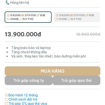
Hàng liên hệ
i5 8265U
GTX 1050
8GB
i5 8265U
GTX 1050
8GB
256GB
15.6" FHD
512GB
15.6" FHD
13.900.000đ
16.900.000đ
Tặng balo bảo vệ laptop
Tặng chuột không dây
Vệ sinh, thay keo tản nhiệt, bảo dưỡng miễn phí
MUA HÀNG
Trả góp công ty
Trả góp qua thẻ
Bảo hành
12
tháng
Chính sách đổi trả
Trả góp 0% qua thẻ visa