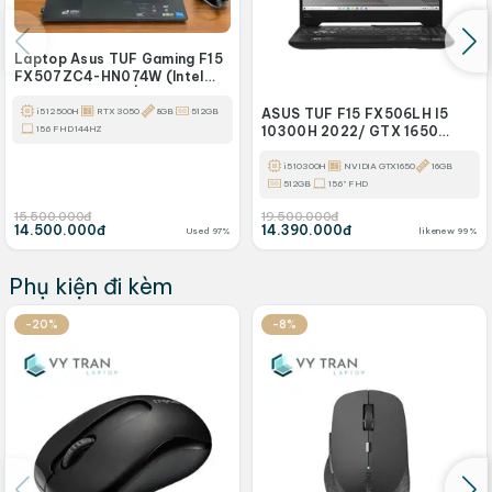
Laptop Asus TUF Gaming F15
FX507ZC4-HN074W (Intel
Core i5-12500H | RTX 3050
4GB |8GB | 512GB | 15.6 inch
i5 12500H
RTX 3050
8GB
512GB
ASUS TUF F15 FX506LH I5
FHD 144Hz
15.6 FHD 144HZ
10300H 2022/ GTX 1650
4GB/ SSD512/ 144hz/ LED
SRGB
i5 10300H
NVIDIA GTX1650
16GB
512GB
15.6" FHD
15.500.000đ
19.500.000đ
14.500.000đ
14.390.000đ
Used 97%
likenew 99%
Phụ kiện đi kèm
-20%
-8%