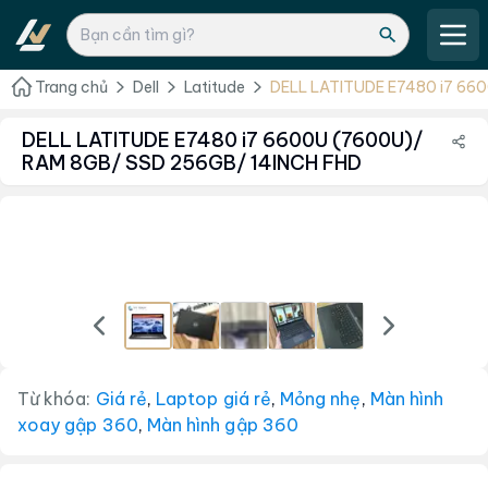
Trang chủ
Dell
Latitude
DELL LATITUDE E7480 i7 66
256GB/ 14INCH FHD
DELL LATITUDE E7480 i7 6600U (7600U)/
RAM 8GB/ SSD 256GB/ 14INCH FHD
Từ khóa:
Giá rẻ
,
Laptop giá rẻ
,
Mỏng nhẹ
,
Màn hình
xoay gập 360
,
Màn hình gập 360