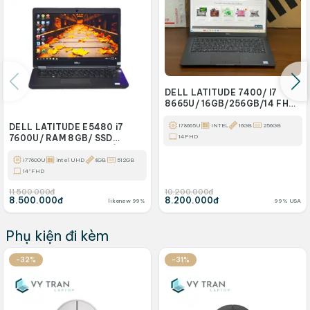
DELL LATITUDE 7400/ I7
8665U/ 16GB/256GB/14 FHD/
LEDKEYBOARD
I7 8665U
INTEL
16GB
256GB
DELL LATITUDE E5480 i7
14 FHD
7600U/ RAM 8GB/ SSD
512GB/ 14INCH FHD/ GẬP 180
ĐỘ
i7 7600U
Intel UHD
8GB
512GB
14" FHD
11.500.000đ
10.200.000đ
8.500.000đ
8.200.000đ
likenew 99%
99% USA
Phụ kiện đi kèm
-32%
-31%