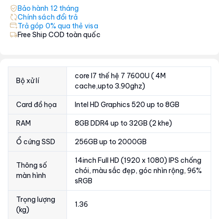
Bảo hành
12
tháng
Chính sách đổi trả
Trả góp 0% qua thẻ visa
Free Ship COD toàn quốc
core I7 thế hệ 7 7600U ( 4M
Bộ xử lí
cache,upto 3.90ghz)
Card đồ họa
Intel HD Graphics 520 up to 8GB
RAM
8GB DDR4 up to 32GB (2 khe)
Ổ cứng SSD
256GB up to 2000GB
14inch Full HD (1920 x 1080) IPS chống
Thông số
chói, màu sắc đẹp, góc nhìn rộng, 96%
màn hình
sRGB
Trọng lượng
1.36
(kg)