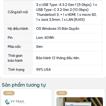
3 x USB Type-A 3.2 Gen 1 (5 Gbps), 1 x
USB Type-C 3.2 Gen 2 (10 Gbps)
Cổng kết nối
Thunderbolt 3, • 1 x HDMI, 1 x micro SD,
1 x Jack 3.5mm, 1 x LAN (RJ45)
Hệ điều hành
OS Windows 10 Bản Quyền
Pin
Lion, 60Wh
Màu sắc
Đen
Thời gian
Bảo hành 12 tháng đầu tiên.
bảo hành
Tình trạng
99% USA
Sản phẩm tương tự
-26%
-19%