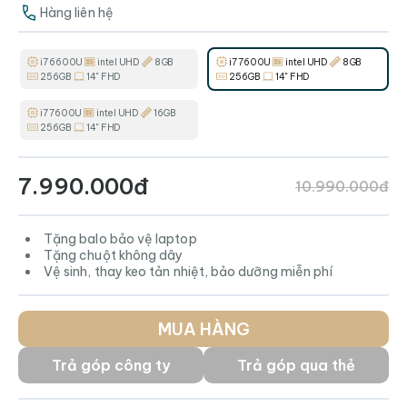
Hàng liên hệ
i7 6600U
intel UHD
8GB
i7 7600U
intel UHD
8GB
256GB
14" FHD
256GB
14" FHD
i7 7600U
intel UHD
16GB
256GB
14" FHD
7.990.000đ
10.990.000đ
Tặng balo bảo vệ laptop
Tặng chuột không dây
Vệ sinh, thay keo tản nhiệt, bảo dưỡng miễn phí
MUA HÀNG
Trả góp công ty
Trả góp qua thẻ