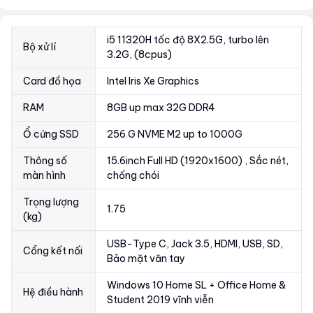
i5 11320H tốc độ 8X2.5G, turbo lên
Bộ xử lí
3.2G, (8cpus)
Card đồ họa
Intel Iris Xe Graphics
RAM
8GB up max 32G DDR4
Ổ cứng SSD
256 G NVME M2 up to 1000G
Thông số
15.6inch Full HD (1920x1600) , Sắc nét,
màn hình
chống chói
Trọng lượng
1.75
(kg)
USB-Type C, Jack 3.5, HDMI, USB, SD,
Cổng kết nối
Bảo mặt văn tay
Windows 10 Home SL + Office Home &
Hệ điều hành
Student 2019 vĩnh viễn