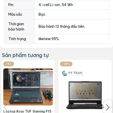
Pin
4-cell Li-ion, 54 Wh
Màu sắc
Bạc
Thời gian
Bảo hành 12 tháng đầu tiên.
bảo hành
Tình trạng
likenew 99%
Sản phẩm tương tự
-6%
-26%
Laptop Asus TUF Gaming F15