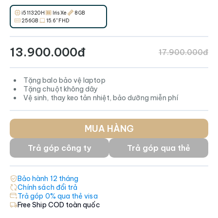
i5 11320H
Iris Xe
8GB
256GB
15.6" FHD
13.900.000đ
17.900.000đ
Tặng balo bảo vệ laptop
Tặng chuột không dây
Vệ sinh, thay keo tản nhiệt, bảo dưỡng miễn phí
MUA HÀNG
Trả góp công ty
Trả góp qua thẻ
Bảo hành
12
tháng
Chính sách đổi trả
Trả góp 0% qua thẻ visa
Free Ship COD toàn quốc