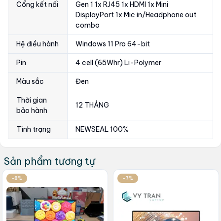
Cổng kết nối
Gen 1 1x RJ45 1x HDMI 1x Mini
DisplayPort 1x Mic in/Headphone out
combo
Hệ điều hành
Windows 11 Pro 64-bit
Pin
4 cell (65Whr) Li-Polymer
Màu sắc
Đen
Thời gian
12 THÁNG
bảo hành
Tình trạng
NEWSEAL 100%
Sản phẩm tương tự
-8%
-7%