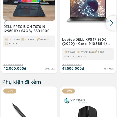
DELL PRECISION 7670 I9
12950HX/ 64GB/ SSD 1000G/
RTX A4500/ 4K OLED
Laptop DELL XPS 17 9700
i9-12950HX
RTX A4500
64GB
1TB
(2020) - Core i9 10885H /
16 UHD+
32GB / 512GB SSD / RTX
2060 6GB / FHD+
i9 10885H
RTXTM 2060
32GB
512GB
17" FHD
45.900.000đ
45.000.000đ
42.000.000đ
41.500.000đ
99% USA
99% USA
Phụ kiện đi kèm
-22%
-32%