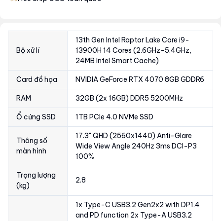
13th Gen Intel Raptor Lake Core i9-
Bộ xử lí
13900H 14 Cores (2.6GHz-5.4GHz,
24MB Intel Smart Cache)
Card đồ họa
NVIDIA GeForce RTX 4070 8GB GDDR6
RAM
32GB (2x 16GB) DDR5 5200MHz
Ổ cứng SSD
1TB PCIe 4.0 NVMe SSD
17.3" QHD (2560x1440) Anti-Glare
Thông số
Wide View Angle 240Hz 3ms DCI-P3
màn hình
100%
Trọng lượng
2.8
(kg)
1x Type-C USB3.2 Gen2x2 with DP1.4
and PD function 2x Type-A USB3.2