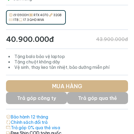
i9 13900H
RTX 4070
32GB
1TB
17.3 QHD WVA
40.900.000đ
43.900.000đ
Tặng balo bảo vệ laptop
Tặng chuột không dây
Vệ sinh, thay keo tản nhiệt, bảo dưỡng miễn phí
MUA HÀNG
Trả góp công ty
Trả góp qua thẻ
Bảo hành
12
tháng
Chính sách đổi trả
Trả góp 0% qua thẻ visa
Free Ship COD toàn quốc